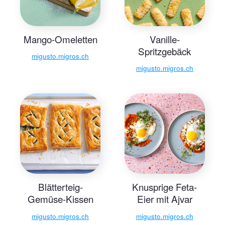
Mango-Omeletten
Vanille-
Spritzgebäck
migusto.migros.ch
migusto.migros.ch
Blätterteig-
Knusprige Feta-
Gemüse-Kissen
Eier mit Ajvar
migusto.migros.ch
migusto.migros.ch