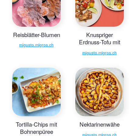
Reisblätter-Blumen
Knuspriger
Erdnuss-Tofu mit
migusto.migros.ch
Tomatensalat
migusto.migros.ch
Tortilla-Chips mit
Nektarinenwähe
Bohnenpüree
migusto.migros.ch