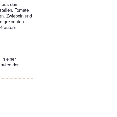
l aus dem
tellen. Tomate
en. Zwiebeln und
nd gekochten
 Kräutern
in einer
inuten der