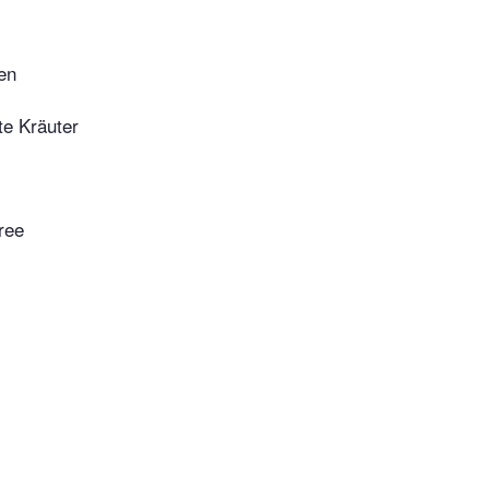
en
e Kräuter
ree