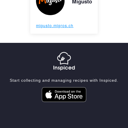
Migusto
migusto.migros.ch
Start collecting and managing recipes with Inspiced.