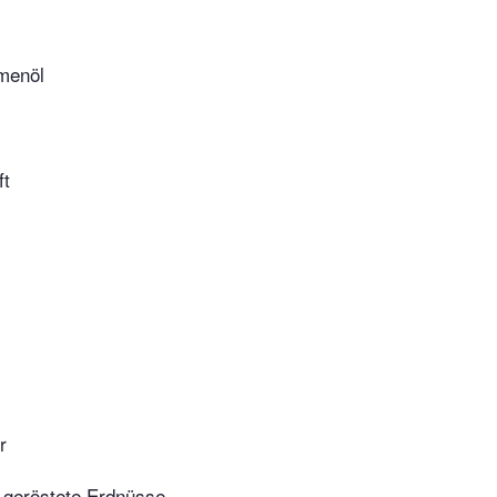
menöl
ft
r
 geröstete Erdnüsse