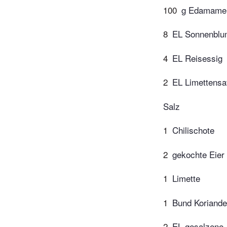
100
g Edamame
8
EL Sonnenblu
4
EL Reisessig
2
EL Limettensa
Salz
1
Chilischote
2
gekochte Eier
1
Limette
1
Bund Koriande
2
EL gesalzene,