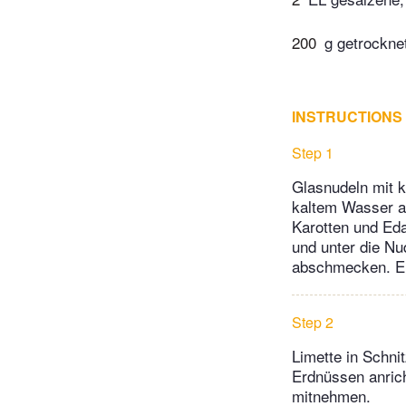
200
g getrockn
INSTRUCTIONS
Step 1
Glasnudeln mit 
kaltem Wasser ab
Karotten und Ed
und unter die Nu
abschmecken. Eie
Step 2
Limette in Schni
Erdnüssen anrich
mitnehmen.