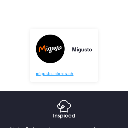
Migusto
migusto.migros.ch