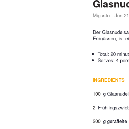
Glasnud
Migusto
Jun 21
Der Glasnudelsal
Erdnüssen, ist e
Total:
20 minu
Serves: 4 per
INGREDIENTS
100
g Glasnudel
2
Frühlingszwie
200
g geraffelte