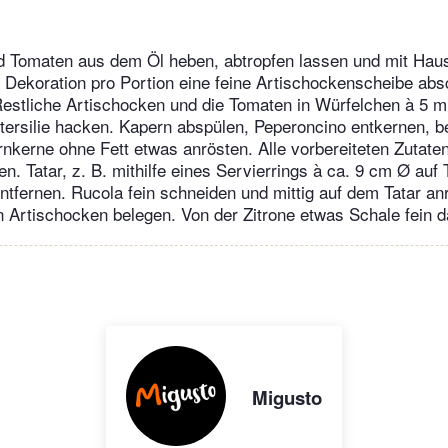
d Tomaten aus dem Öl heben, abtropfen lassen und mit Haus
e Dekoration pro Portion eine feine Artischockenscheibe ab
 Restliche Artischocken und die Tomaten in Würfelchen à 5 
tersilie hacken. Kapern abspülen, Peperoncino entkernen, be
nkerne ohne Fett etwas anrösten. Alle vorbereiteten Zutate
. Tatar, z. B. mithilfe eines Servierrings à ca. 9 cm Ø auf T
entfernen. Rucola fein schneiden und mittig auf dem Tatar anr
en Artischocken belegen. Von der Zitrone etwas Schale fein d
Migusto