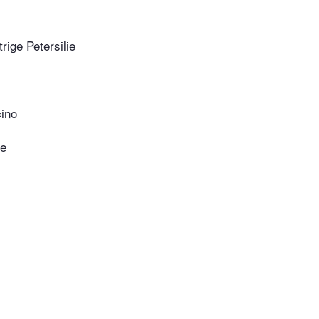
trige Petersilie
cino
ne