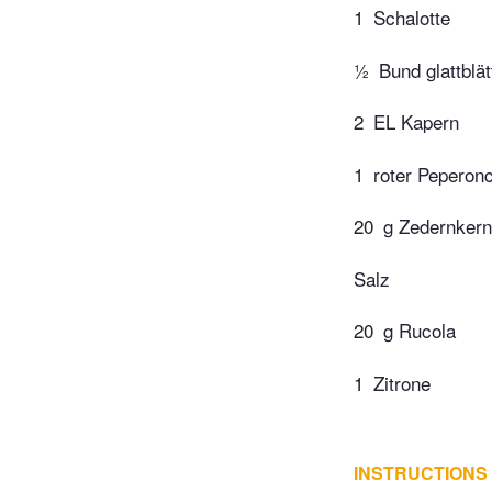
1
Schalotte
½
Bund glattblät
2
EL Kapern
1
roter Peperon
20
g Zedernker
Salz
20
g Rucola
1
Zitrone
INSTRUCTIONS