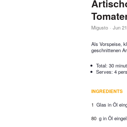
Artisch
Tomate
Migusto
Jun 21
Als Vorspeise, k
geschnittenen Ar
Total:
30 minu
Serves: 4 per
INGREDIENTS
1
Glas in Öl ei
80
g in Öl eing