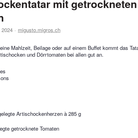
ockentatar mit getrockneten
n
 2024
migusto.migros.ch
leine Mahlzeit, Beilage oder auf einem Buffet kommt das Tata
tischocken und Dörrtomaten bei allen gut an.
tes
sons
ngelegte Artischockenherzen à 285 g
elegte getrocknete Tomaten