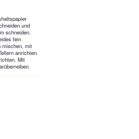
haltspapier
schneiden und
mm schneiden.
ides fein
n mischen, mit
ellern anrichten.
ichten. Mit
arüberreiben.