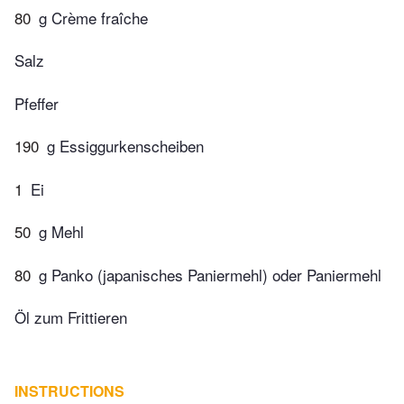
80
g Crème fraîche
Salz
Pfeffer
190
g Essiggurkenscheiben
1
Ei
50
g Mehl
80
g Panko (japanisches Paniermehl) oder Paniermehl
Öl zum Frittieren
INSTRUCTIONS