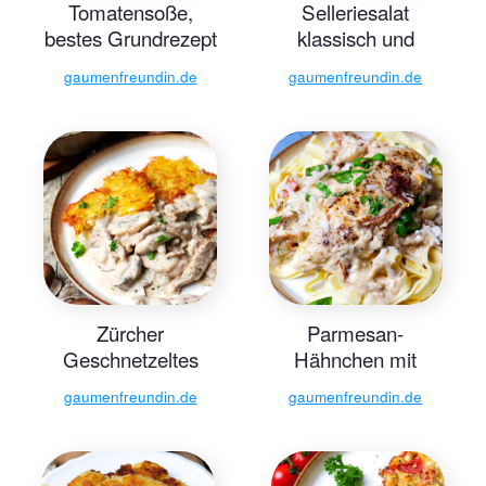
Tomatensoße,
Selleriesalat
bestes Grundrezept
klassisch und
- Gaumenfreundin
einfach
gaumenfreundin.de
gaumenfreundin.de
Foodblog –
schnelle
Familienrezepte
Zürcher
Parmesan-
Geschnetzeltes
Hähnchen mit
Original-Rezept -
cremiger Soße
gaumenfreundin.de
gaumenfreundin.de
Gaumenfreundin
Foodblog –
schnelle