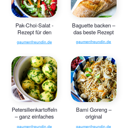
Pak-Choi-Salat -
Baguette backen –
Rezept für den
das beste Rezept
besten Asiasalat
gaumenfreundin.de
gaumenfreundin.de
Petersilienkartoffeln
Bami Goreng –
– ganz einfaches
original
Rezept
indonesische
gaumenfreundin.de
gaumenfreundin.de