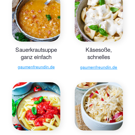
Sauerkrautsuppe
Käsesoße,
ganz einfach
schnelles
Grundrezept -
gaumenfreundin.de
gaumenfreundin.de
Gaumenfreundin
Foodblog –
schnelle
Familienrezepte