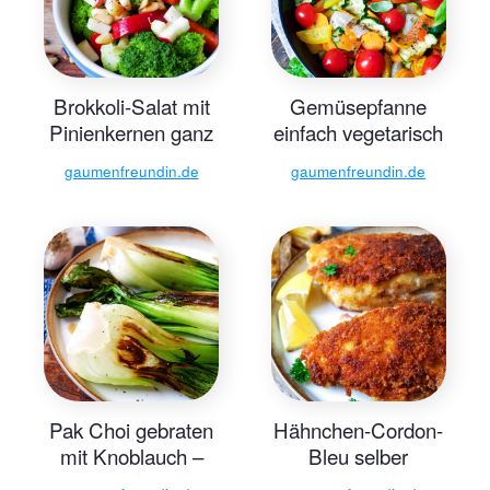
Brokkoli-Salat mit
Gemüsepfanne
Pinienkernen ganz
einfach vegetarisch
einfach
zubereiten
gaumenfreundin.de
gaumenfreundin.de
Pak Choi gebraten
Hähnchen-Cordon-
mit Knoblauch –
Bleu selber
ganz einfach
machen