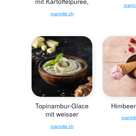
mit Kartoffelpüree,
marmi
Preiselbeeren und
marmite.ch
Gewürzgurken
Topinambur-Glace
Himbeer
mit weisser
marmit
Schokolade
marmite.ch