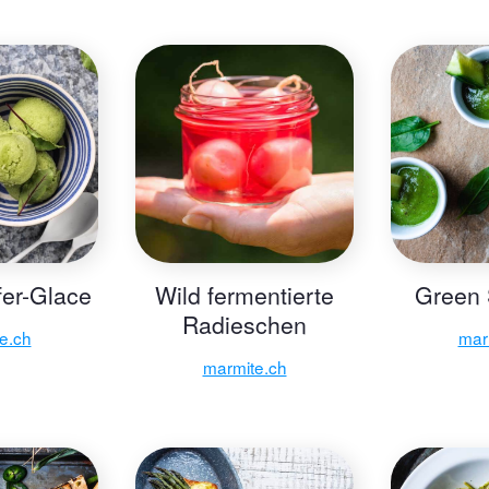
er-Glace
Wild fermentierte
Green 
Radieschen
e.ch
mar
marmite.ch