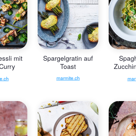
ssli mit
Spargelgratin auf
Spagh
Curry
Toast
Zucchin
 Sauce
v
marmite.ch
e.ch
mar