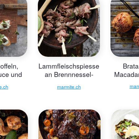
offeln,
Lammfleischspiesse
Brata
uce und
an Brennnessel-
Macadam
erte
Emulsion
mar
e.ch
marmite.ch
knospen