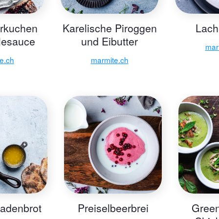
erkuchen
Karelische Piroggen
Lach
llesauce
und Eibutter
mar
e.ch
marmite.ch
fladenbrot
Preiselbeerbrei
Gree