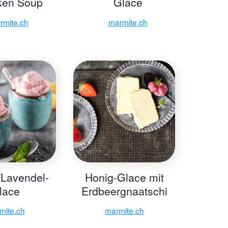
ken Soup
Glace
rmite.ch
marmite.ch
h/Lavendel-
Honig-Glace mit
lace
Erdbeergnaatschi
mite.ch
marmite.ch