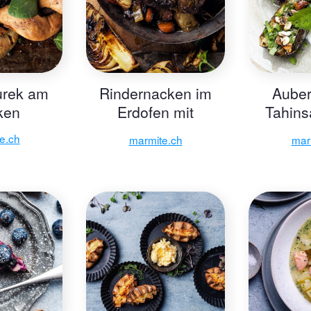
urek am
Rindernacken im
Auber
ken
Erdofen mit
Tahins
Weisskohl
eing
e.ch
marmite.ch
mar
Berg