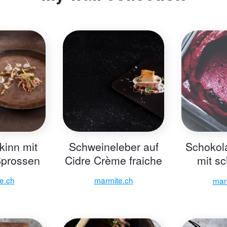
kinn mit
Schweineleber auf
Schokol
prossen
Cidre Crème fraiche
mit s
Johann
e.ch
marmite.ch
mar