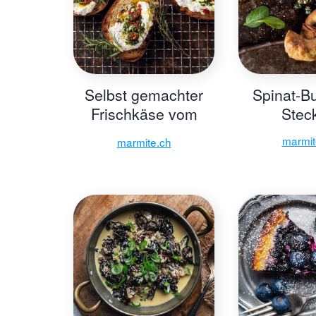
Selbst gemachter
Spinat-B
Frischkäse vom
Stec
Feuer mit Crostino
marmit
marmite.ch