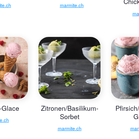
Chic
te.ch
marmite.ch
ma
-Glace
Zitronen/Basilikum-
Pfirsic
Sorbet
G
e.ch
marmite.ch
mar