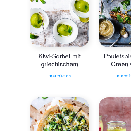
Kiwi-Sorbet mit
Pouletspie
griechischem
Green 
Joghurt
Cashew
marmite.ch
marmit