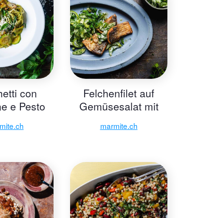
etti con
Felchenfilet auf
e e Pesto
Gemüsesalat mit
erde
Vinaigrette
mite.ch
marmite.ch