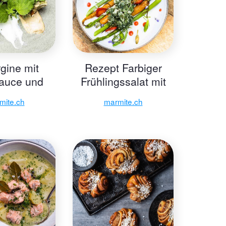
gine mit
Rezept Farbiger
auce und
Frühlingssalat mit
elegten
Spargel und
mite.ch
marmite.ch
amotten
Karotten