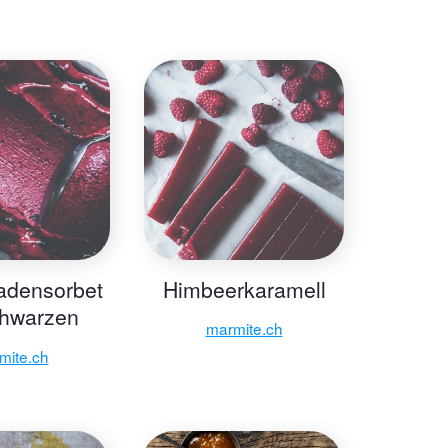
adensorbet
Himbeerkaramell
chwarzen
marmite.ch
isbeeren
mite.ch