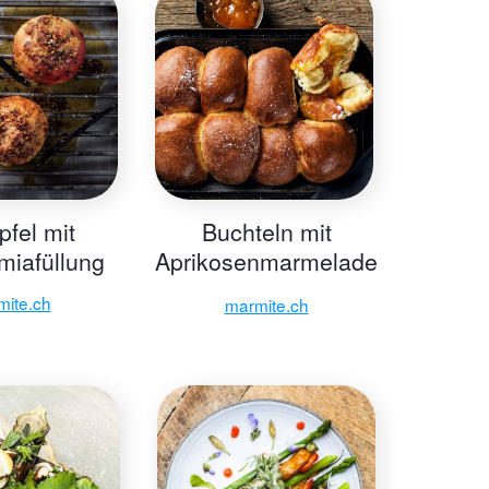
pfel mit
Buchteln mit
iafüllung
Aprikosenmarmelade
in der Eisenform
mite.ch
marmite.ch