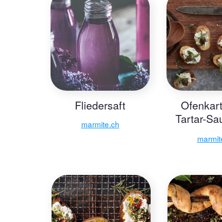
Fliedersaft
Ofenkart
Tartar-Sa
marmite.ch
marini
marmit
Löwenzahn