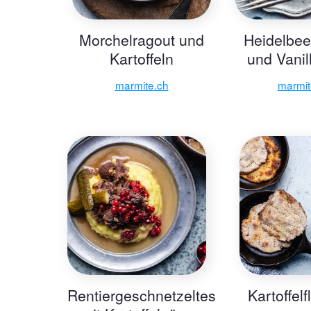
Morchelragout und
Heidelbe
Kartoffeln
und Vani
marmite.ch
marmit
Rentiergeschnetzeltes
Kartoffel