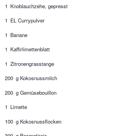
1
Knoblauchzehe, gepresst
1
EL Currypulver
1
Banane
1
Kaffirlimettenblatt
1
Zitronengrasstange
200
g Kokosnussmilch
200
g Gemüsebouillon
1
Limette
100
g Kokosnussflocken
300
g Basmatireis