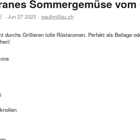
rranes Sommergemüse vom G
E
Jun 27 2023
gaultmillau.ch
urchs Grillieren tolle Röstaromen. Perfekt als Beilage od
chen!
sons
i
knollen
nge