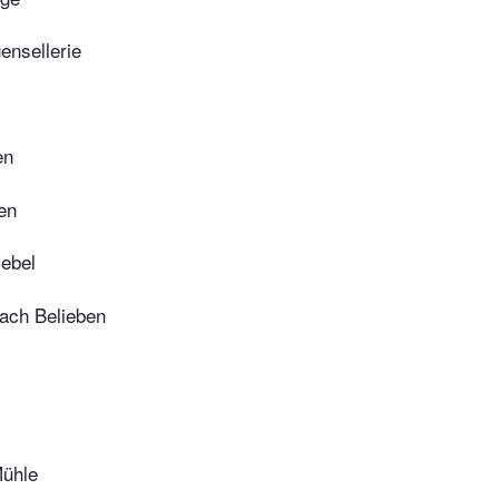
ensellerie
en
en
iebel
nach Belieben
Mühle