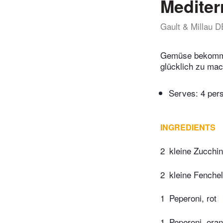
Medite
Gault & Millau D
Gemüse bekommt d
glücklich zu ma
Serves: 4 per
INGREDIENTS
2
kleine Zucchin
2
kleine Fenchel
1
Peperoni, rot
1
Peperoni, ora