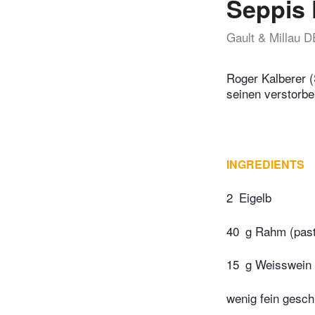
Seppis 
Gault & Millau D
Roger Kalberer 
seinen verstorbe
INGREDIENTS
2
Eigelb
40
g Rahm (past
15
g Weisswein
wenig fein gesch