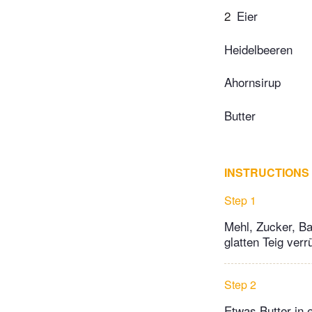
2
Eier
Heidelbeeren
Ahornsirup
Butter
INSTRUCTIONS
Step 1
Mehl, Zucker, Ba
glatten Teig verr
Step 2
Etwas Butter in 