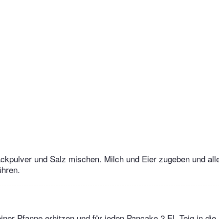
ckpulver und Salz mischen. Milch und Eier zugeben und all
ühren.
einer Pfanne erhitzen und für jeden Pancake 2 EL Teig in di