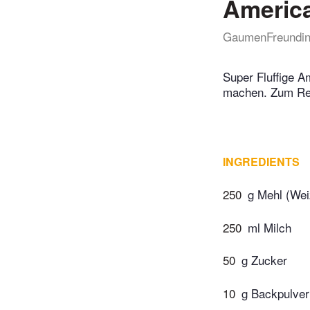
Americ
GaumenFreundi
Super Fluffige A
machen. Zum Re
INGREDIENTS
250
g Mehl (Wei
250
ml Milch
50
g Zucker
10
g Backpulver