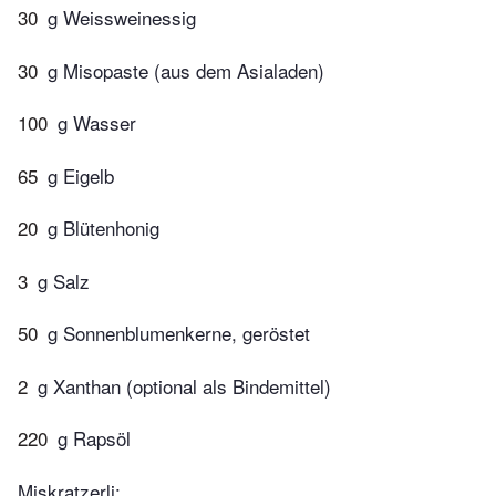
30
g Weissweinessig
30
g Misopaste (aus dem Asialaden)
100
g Wasser
65
g Eigelb
20
g Blütenhonig
3
g Salz
50
g Sonnenblumenkerne, geröstet
2
g Xanthan (optional als Bindemittel)
220
g Rapsöl
Miskratzerli: