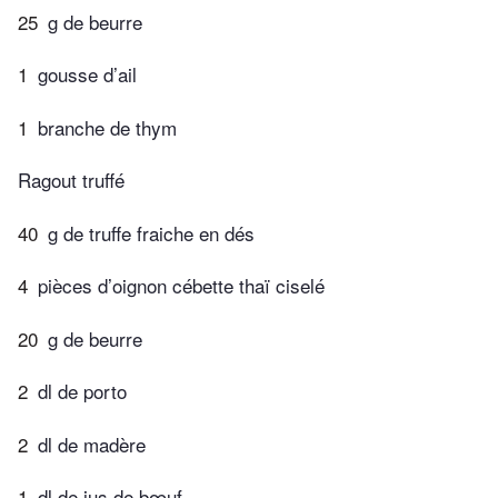
25
g de beurre
1
gousse d’ail
1
branche de thym
Ragout truffé
40
g de truffe fraiche en dés
4
pièces d’oignon cébette thaï ciselé
20
g de beurre
2
dl de porto
2
dl de madère
1
dl de jus de bœuf