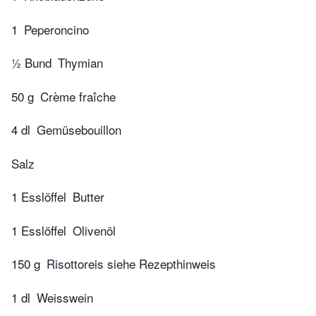
1
Peperoncino
½ Bund
Thymian
50 g
Crème fraîche
4 dl
Gemüsebouillon
Salz
1 Esslöffel
Butter
1 Esslöffel
Olivenöl
150 g
Risottoreis siehe Rezepthinweis
1 dl
Weisswein