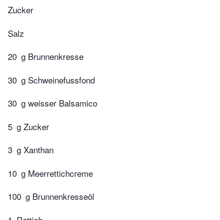
Zucker
Salz
20
g Brunnenkresse
30
g Schweinefussfond
30
g weisser Balsamico
5
g Zucker
3
g Xanthan
10
g Meerrettichcreme
100
g Brunnenkresseöl
1
Rettich