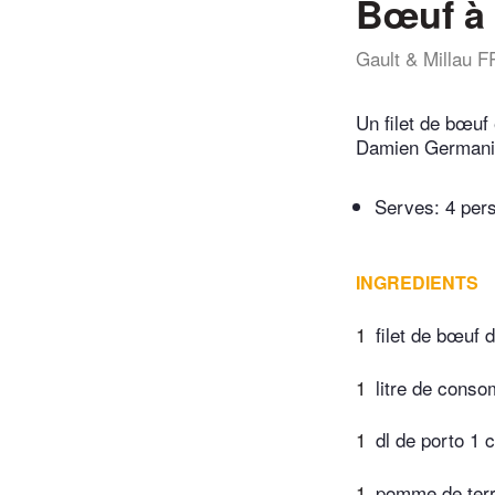
Bœuf à 
Gault & Millau F
Un filet de bœuf
Damien Germani
Serves: 4 per
INGREDIENTS
1
filet de bœuf 
1
litre de cons
1
dl de porto 1 c
1
pomme de ter