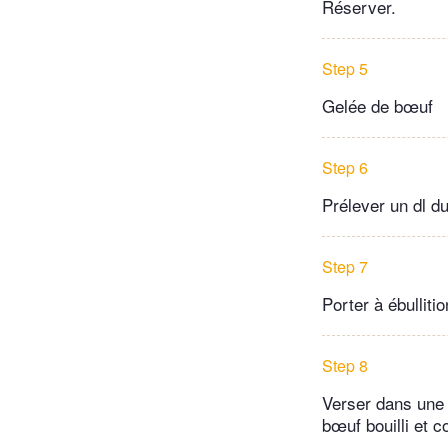
Réserver.
Step 5
Gelée de bœuf
Step 6
Prélever un dl du
Step 7
Porter à ébullitio
Step 8
Verser dans une
bœuf bouilli et c