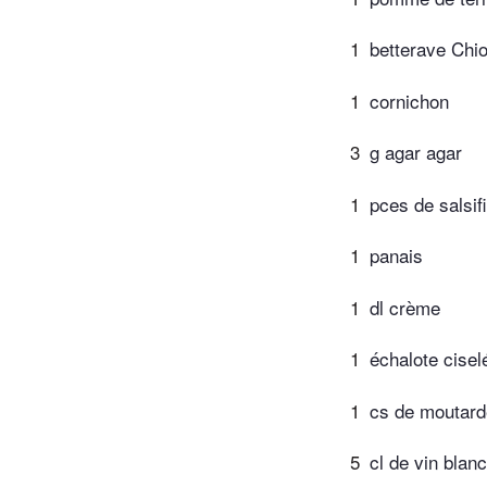
1
betterave Chi
1
cornichon
3
g agar agar
1
pces de salsif
1
panais
1
dl crème
1
échalote cisel
1
cs de moutard
5
cl de vin blanc