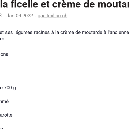
la ficelle et crème de mouta
R
Jan 09 2022
gaultmillau.ch
 et ses légumes racines à la crème de moutarde à l'ancienne
er.
sons
de 700 g
ommé
arotte
re