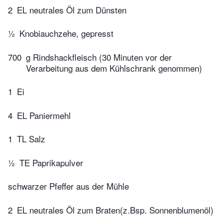
2
EL neutrales Öl zum Dünsten
½
Knobiauchzehe, gepresst
700
g Rindshackfleisch (30 Minuten vor der
Verarbeitung aus dem Kühlschrank genommen)
1
Ei
4
EL Paniermehl
1
TL Salz
½
TE Paprikapulver
schwarzer Pfeffer aus der Mühle
2
EL neutrales Öl zum Braten(z.Bsp. Sonnenblumenöl)