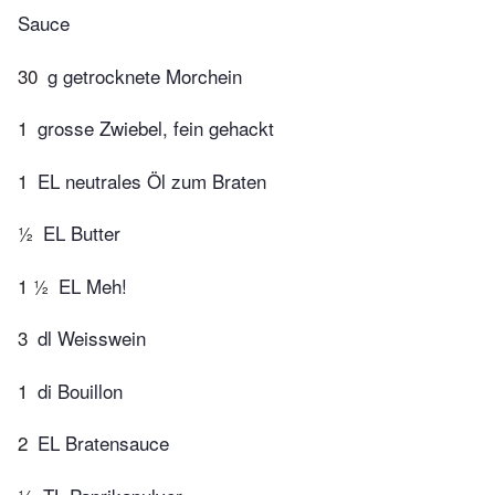
Sauce
30
g getrocknete Morchein
1
grosse Zwiebel, fein gehackt
1
EL neutrales Öl zum Braten
½
EL Butter
1 ½
EL Meh!
3
dl Weisswein
1
di Bouillon
2
EL Bratensauce