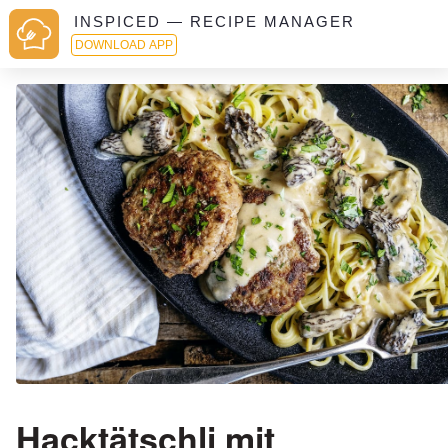
INSPICED — RECIPE MANAGER
DOWNLOAD APP
Hacktätschli mit