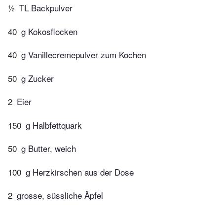
½
TL Backpulver
40
g Kokosflocken
40
g Vanillecremepulver zum Kochen
50
g Zucker
2
Eier
150
g Halbfettquark
50
g Butter, weich
100
g Herzkirschen aus der Dose
2
grosse, süssliche Äpfel