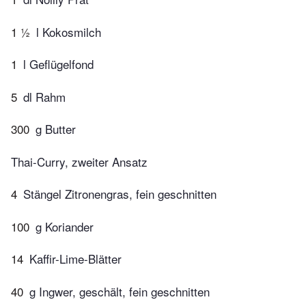
1 ½
l Kokosmilch
1
l Geflügelfond
5
dl Rahm
300
g Butter
Thai-Curry, zweiter Ansatz
4
Stängel Zitronengras, fein geschnitten
100
g Koriander
14
Kaffir-Lime-Blätter
40
g Ingwer, geschält, fein geschnitten