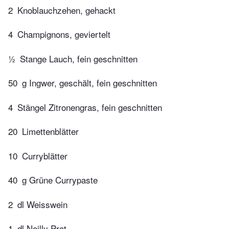
2
Knoblauchzehen, gehackt
4
Champignons, geviertelt
½
Stange Lauch, fein geschnitten
50
g Ingwer, geschält, fein geschnitten
4
Stängel Zitronengras, fein geschnitten
20
Limettenblätter
10
Curryblätter
40
g Grüne Currypaste
2
dl Weisswein
1
dl Noilly Prat