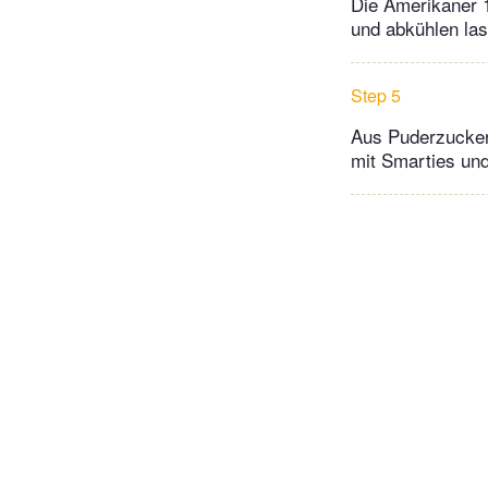
Die Amerikaner 
und abkühlen las
Step 5
Aus Puderzucker 
mit Smarties un