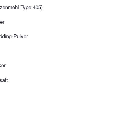
izenmehl Type 405)
er
dding-Pulver
ker
saft