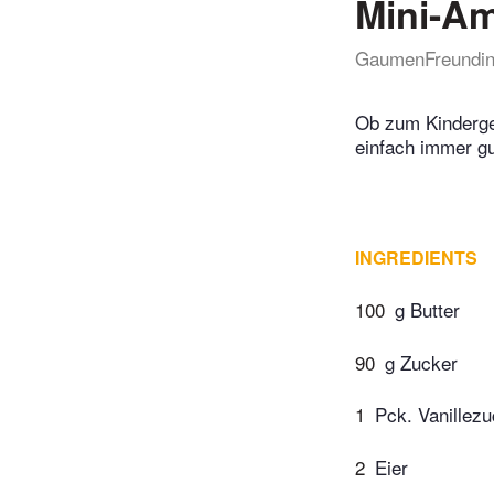
Mini-Am
GaumenFreundi
Ob zum Kinderge
einfach immer g
INGREDIENTS
100
g Butter
90
g Zucker
1
Pck. Vanillez
2
Eier