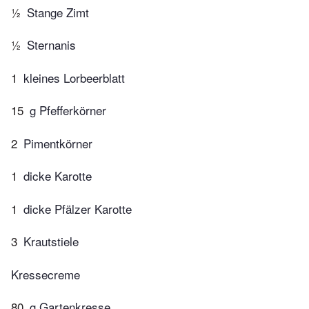
½
Stange Zimt
½
Sternanis
1
kleines Lorbeerblatt
15
g Pfefferkörner
2
Pimentkörner
1
dicke Karotte
1
dicke Pfälzer Karotte
3
Krautstiele
Kressecreme
80
g Gartenkresse