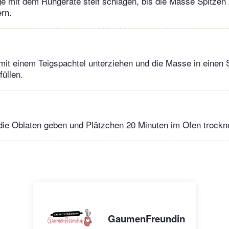
e mit dem Rühgeräte steif schlagen, bis die Masse Spitzen 
rn.
it einem Teigspachtel unterziehen und die Masse in einen S
füllen.
ie Oblaten geben und Plätzchen 20 Minuten im Ofen trockn
GaumenFreundin