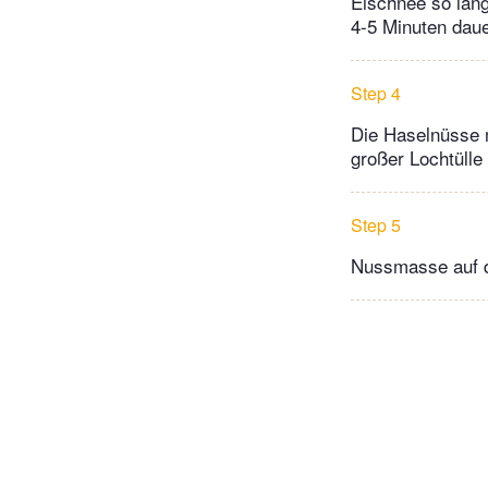
Eischnee so lang
4-5 Minuten daue
Step 4
Die Haselnüsse m
großer Lochtülle 
Step 5
Nussmasse auf d