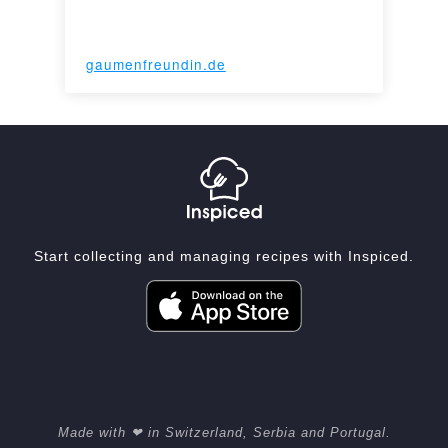
gaumenfreundin.de
Start collecting and managing recipes with Inspiced.
Made with ❤ in Switzerland, Serbia and Portugal.