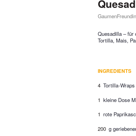
Quesadi
GaumenFreundi
Quesadilla – für
Tortilla, Mais, P
INGREDIENTS
4
Tortilla-Wraps
1
kleine Dose M
1
rote Paprikas
200
g geriebene