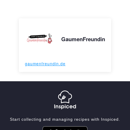
GaumenFreundin
gaumenfreundin.de
Start collecting and managing recipes with Inspiced.