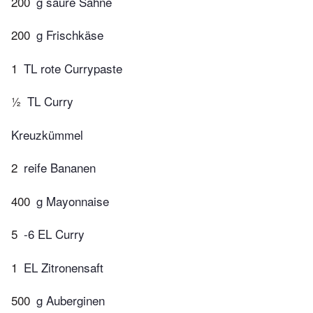
200
g saure Sahne
200
g Frischkäse
1
TL rote Currypaste
½
TL Curry
Kreuzkümmel
2
reife Bananen
400
g Mayonnaise
5
-6 EL Curry
1
EL Zitronensaft
500
g Auberginen