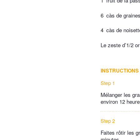
1
fruit de la pas
6
càs de graines
4
càs de noiset
Le zeste d’1/2 o
INSTRUCTIONS
Step 1
Mélanger les grai
environ 12 heure
Step 2
Faites rôtir les
minutes.