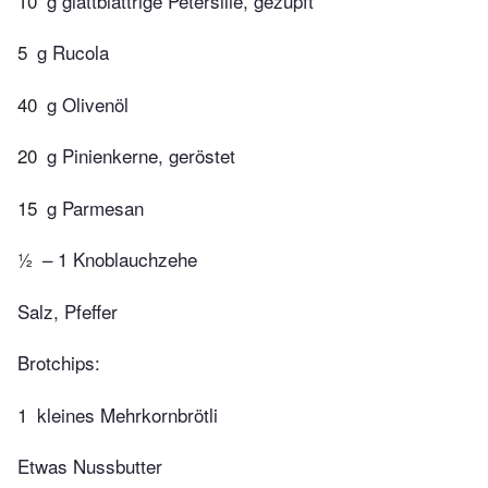
10
g glattblättrige Petersilie, gezupft
5
g Rucola
40
g Olivenöl
20
g Pinienkerne, geröstet
15
g Parmesan
½
– 1 Knoblauchzehe
Salz, Pfeffer
Brotchips:
1
kleines Mehrkornbrötli
Etwas Nussbutter