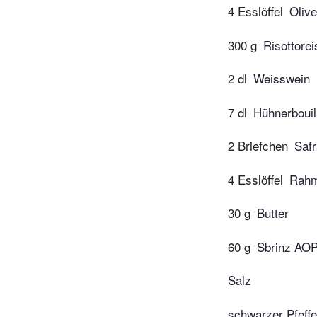
4 Esslöffel
Olive
300 g
Risottorei
2 dl
Weisswein
7 dl
Hühnerbouil
2 Briefchen
Saf
4 Esslöffel
Rah
30 g
Butter
60 g
Sbrinz AOP
Salz
schwarzer Pfeffe