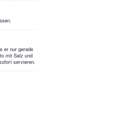
assen.
is er nur gerade
tto mit Salz und
ofort servieren.