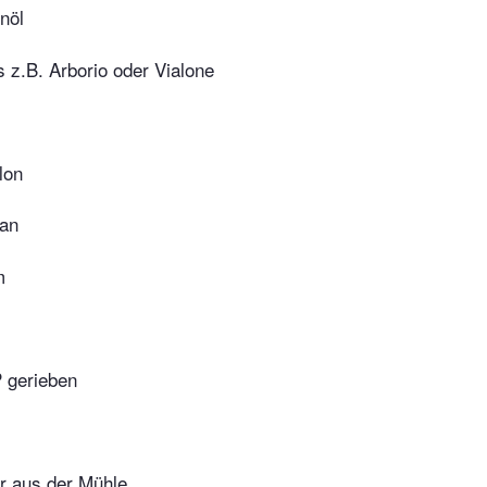
nöl
s z.B. Arborio oder Vialone
lon
ran
m
 gerieben
r aus der Mühle