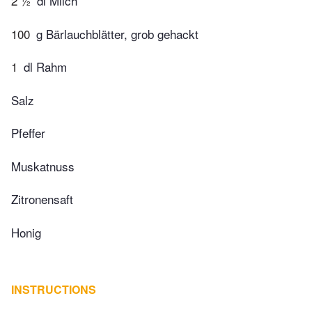
2 ½
dl Milch
100
g Bärlauchblätter, grob gehackt
1
dl Rahm
Salz
Pfeffer
Muskatnuss
Zitronensaft
Honig
INSTRUCTIONS