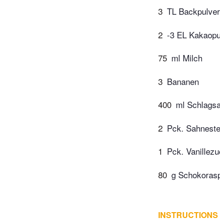
3
TL Backpulver
2
-3 EL Kakaopu
75
ml Milch
3
Bananen
400
ml Schlags
2
Pck. Sahneste
1
Pck. Vanillez
80
g Schokoras
INSTRUCTIONS