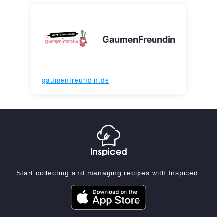
GaumenFreundin
gaumenfreundin.de
Start collecting and managing recipes with Inspiced.