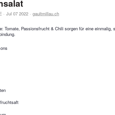
salat
E
Jul 07 2022
gaultmillau.ch
: Tomate, Passionsfrucht & Chili sorgen für eine einmalig,
indung.
sons
ten
fruchtsaft
kum