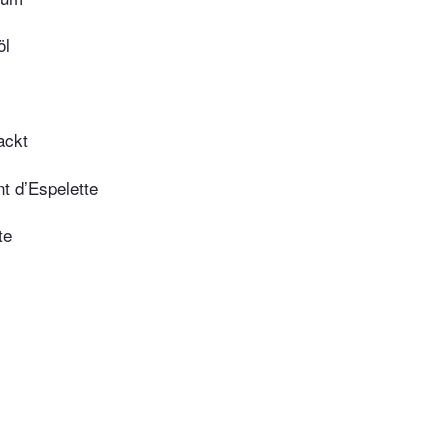
̈l
ackt
nt d’Espelette
te