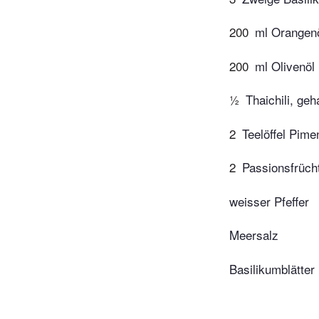
200
ml Orangeno
200
ml Olivenöl
½
Thaichili, geh
2
Teelöffel Pime
2
Passionsfrüch
weisser Pfeffer
Meersalz
Basilikumblätter