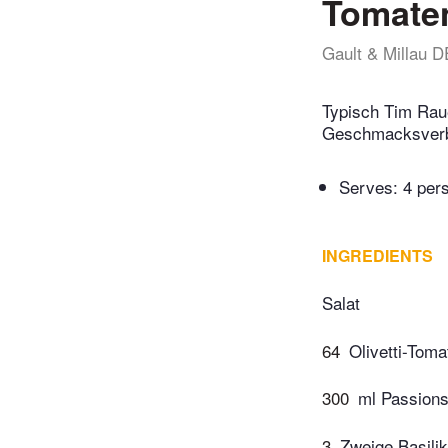
Tomaten
Gault & Millau D
Typisch Tim Raue
Geschmacksverb
Serves: 4 per
INGREDIENTS
Salat
64
Olivetti-Toma
300
ml Passions
3
Zweige Basili