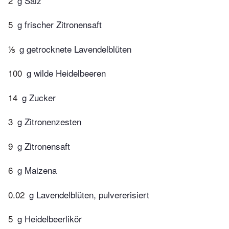
2
g Salz
5
g frischer Zitronensaft
⅕
g getrocknete Lavendelblüten
100
g wilde Heidelbeeren
14
g Zucker
3
g Zitronenzesten
9
g Zitronensaft
6
g Maizena
0.02
g Lavendelblüten, pulvererisiert
5
g Heidelbeerlikör