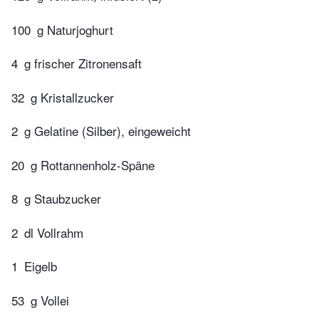
100
g Naturjoghurt
4
g frischer Zitronensaft
32
g Kristallzucker
2
g Gelatine (Silber), eingeweicht
20
g Rottannenholz-Späne
8
g Staubzucker
2
dl Vollrahm
1
Eigelb
53
g Vollei