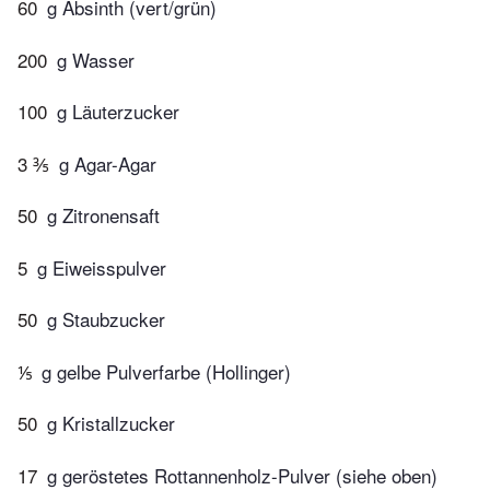
60
g Absinth (vert/grün)
200
g Wasser
100
g Läuterzucker
3 ⅗
g Agar-Agar
50
g Zitronensaft
5
g Eiweisspulver
50
g Staubzucker
⅕
g gelbe Pulverfarbe (Hollinger)
50
g Kristallzucker
17
g geröstetes Rottannenholz-Pulver (siehe oben)