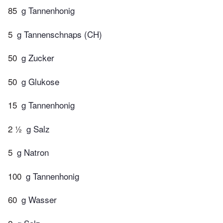
85
g Tannenhonig
5
g Tannenschnaps (CH)
50
g Zucker
50
g Glukose
15
g Tannenhonig
2 ½
g Salz
5
g Natron
100
g Tannenhonig
60
g Wasser