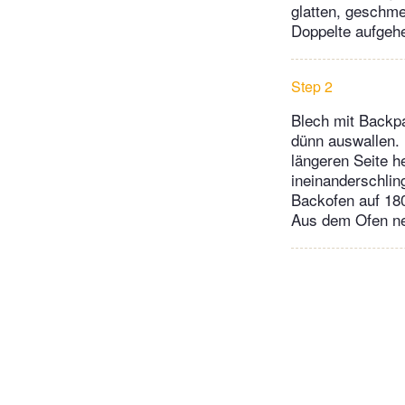
glatten, geschme
Doppelte aufgeh
Step 2
Blech mit Backpa
dünn auswallen. 
längeren Seite he
ineinanderschlin
Backofen auf 180
Aus dem Ofen neh