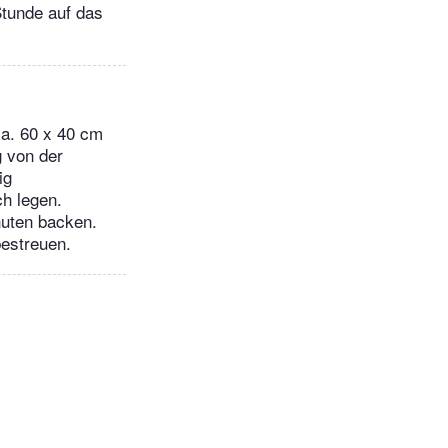
Stunde auf das
ca. 60 x 40 cm
g von der
ig
h legen.
nuten backen.
bestreuen.