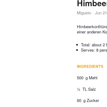
Himbee
Migusto
Jun 21
Himbeerkonfitür
einer anderen Ko
Total:
about 2 
Serves: 8 per
INGREDIENTS
500
g Mehl
½
TL Salz
60
g Zucker