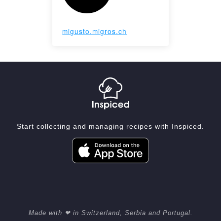
migusto.migros.ch
Start collecting and managing recipes with Inspiced.
Made with ❤ in Switzerland, Serbia and Portugal.