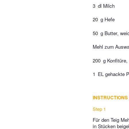
3
dl Milch
20
g Hefe
50
g Butter, wei
Mehl zum Auswa
200
g Konfitüre,
1
EL gehackte P
INSTRUCTIONS
Step 1
Für den Teig Me
in Stücken beige