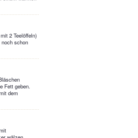
mit 2 Teelöffeln)
n noch schon
 Bläschen
ße Fett geben.
 mit dem
mit
ker wälzen.