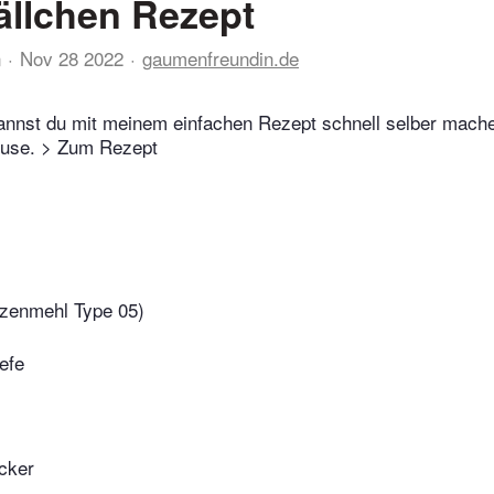
llchen Rezept
n
Nov 28 2022
gaumenfreundin.de
annst du mit meinem einfachen Rezept schnell selber mach
teuse. > Zum Rezept
izenmehl Type 05)
efe
ucker