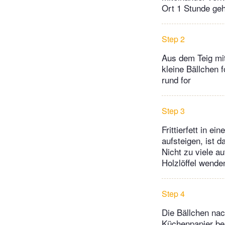
Ort 1 Stunde ge
Step 2
Aus dem Teig mit
kleine Bällchen
rund for
Step 3
Frittierfett in e
aufsteigen, ist d
Nicht zu viele a
Holzlöffel wend
Step 4
Die Bällchen nac
Küchenpapier be