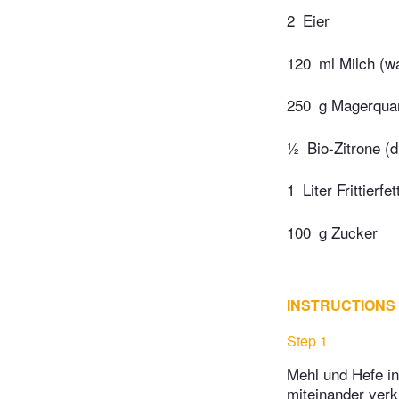
2
Eier
120
ml Milch (w
250
g Magerqua
½
Bio-Zitrone (
1
Liter Frittierfet
100
g Zucker
INSTRUCTIONS
Step 1
Mehl und Hefe in
miteinander ver