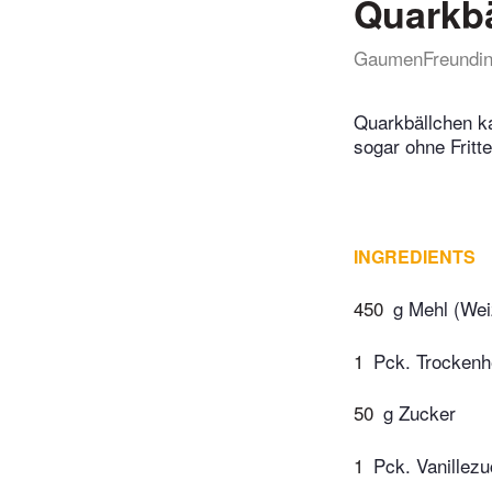
Quarkbä
GaumenFreundi
Quarkbällchen k
sogar ohne Frit
INGREDIENTS
450
g Mehl (We
1
Pck. Trockenh
50
g Zucker
1
Pck. Vanillez