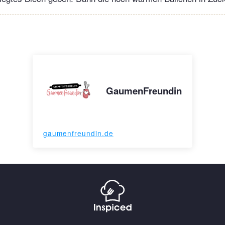
GaumenFreundin
gaumenfreundin.de