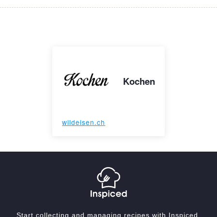
Kochen
wildeisen.ch
Start collecting and managing recipes with Inspiced.