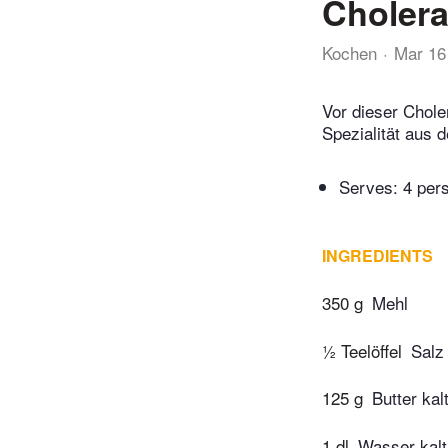
Choler
Kochen
Mar 16
Vor dieser Chol
Spezialität aus d
Serves: 4 per
INGREDIENTS
350 g
Mehl
½ Teelöffel
Salz
125 g
Butter kal
1 dl
Wasser kalt