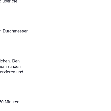
d über die
 cm Durchmesser
ichen. Den
inem runden
erzieren und
 50 Minuten