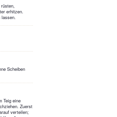
 rüsten,
er erhitzen.
 lassen.
ünne Scheiben
m Teig eine
chziehen. Zuerst
rauf verteilen;