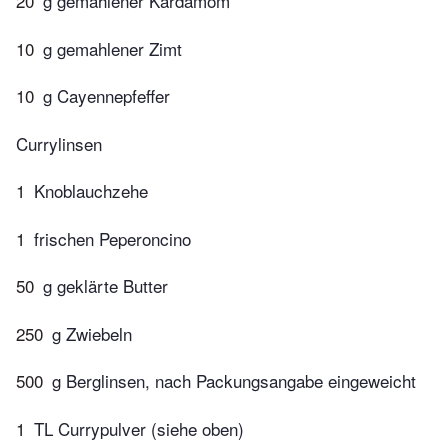
20
g gemahlener Kardamom
10
g gemahlener Zimt
10
g Cayennepfeffer
Currylinsen
1
Knoblauchzehe
1
frischen Peperoncino
50
g geklärte Butter
250
g Zwiebeln
500
g Berglinsen, nach Packungsangabe eingeweicht
1
TL Currypulver (siehe oben)