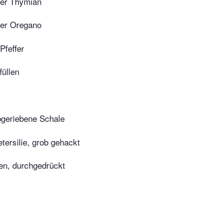
ter Thymian
ter Oregano
Pfeffer
füllen
bgeriebene Schale
etersilie, grob gehackt
n, durchgedrückt