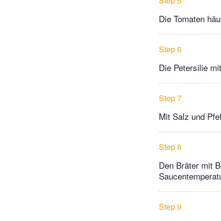
Step 5
Die Tomaten häu
Step 6
Die Petersilie m
Step 7
Mit Salz und Pf
Step 8
Den Bräter mit Bo
Saucentemperatu
Step 9