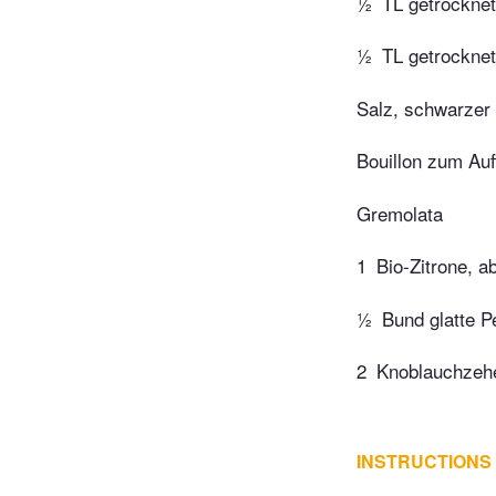
½
TL getrockne
½
TL getrockne
Salz, schwarzer 
Bouillon zum Auf
Gremolata
1
Bio-Zitrone, a
½
Bund glatte P
2
Knoblauchzehe
INSTRUCTIONS