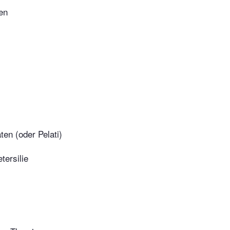
en
ten (oder Pelati)
tersilie