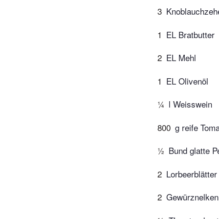
3
Knoblauchzeh
1
EL Bratbutter
2
EL Mehl
1
EL Olivenöl
¼
l Weisswein
800
g reife Toma
½
Bund glatte Pe
2
Lorbeerblätter
2
Gewürznelken