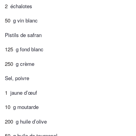
2
échalotes
50
g vin blanc
Pistils de safran
125
g fond blanc
250
g crème
Sel, poivre
1
jaune d’œuf
10
g moutarde
200
g huile d’olive
50
g huile de tournesol