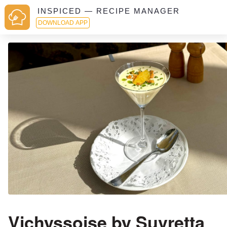
INSPICED — RECIPE MANAGER
DOWNLOAD APP
Vichyssoise by Suvretta