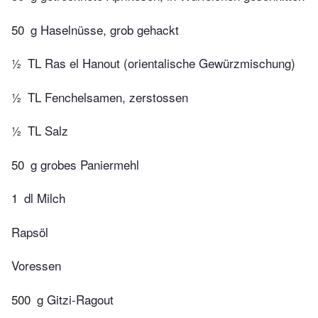
50
g Haselnüsse, grob gehackt
½
TL Ras el Hanout (orientalische Gewürzmischung)
½
TL Fenchelsamen, zerstossen
½
TL Salz
50
g grobes Paniermehl
1
dl Milch
Rapsöl
Voressen
500
g Gitzi-Ragout