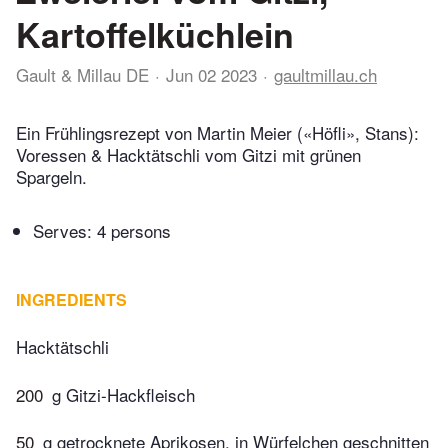
Kartoffelküchlein
Gault & Millau DE
Jun 02 2023
gaultmillau.ch
Ein Frühlingsrezept von Martin Meier («Höfli», Stans):
Voressen & Hacktätschli vom Gitzi mit grünen
Spargeln.
Serves: 4 persons
INGREDIENTS
Hacktätschli
200
g Gitzi-Hackfleisch
50
g getrocknete Aprikosen, in Würfelchen geschnitten