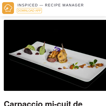
INSPICED — RECIPE MANAGER
DOWNLOAD APP
Carpaccio mi-cuit de