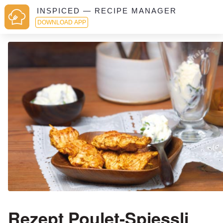
INSPICED — RECIPE MANAGER
DOWNLOAD APP
Rezept Poulet-Spiessli