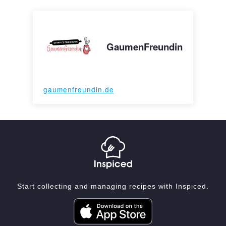
GaumenFreundin
gaumenfreundin.de
Start collecting and managing recipes with Inspiced.