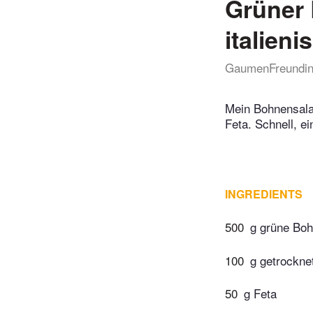
Grüner 
italien
GaumenFreundi
Mein Bohnensala
Feta. Schnell, ei
INGREDIENTS
500
g grüne Bo
100
g getrockne
50
g Feta