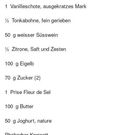
1
Vanilleschote, ausgekratzes Mark
½
Tonkabohne, fein gerieben
50
g weisser Süsswein
½
Zitrone, Saft und Zesten
100
g Eigelb
70
g Zucker (2)
1
Prise Fleur de Sel
100
g Butter
50
g Joghurt, nature
Rhabarber-Kompott