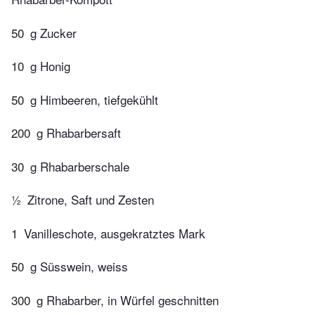
50
g Zucker
10
g Honig
50
g Himbeeren, tiefgekühlt
200
g Rhabarbersaft
30
g Rhabarberschale
½
Zitrone, Saft und Zesten
1
Vanilleschote, ausgekratztes Mark
50
g Süsswein, weiss
300
g Rhabarber, in Würfel geschnitten