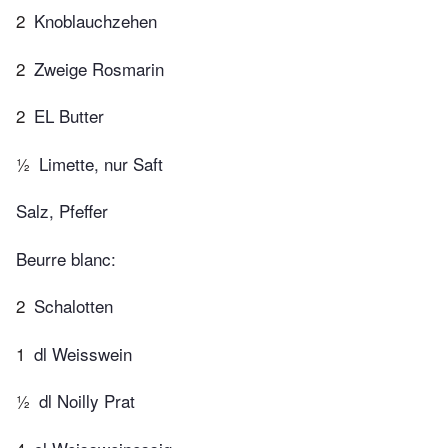
2
Knoblauchzehen
2
Zweige Rosmarin
2
EL Butter
½
Limette, nur Saft
Salz, Pfeffer
Beurre blanc:
2
Schalotten
1
dl Weisswein
½
dl Noilly Prat