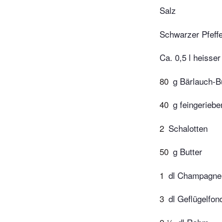
Salz
Schwarzer Pfeff
Ca. 0,5 l heiss
80
g Bärlauch-B
40
g feingerieb
2
Schalotten
50
g Butter
1
dl Champagne
3
dl Geflügelfon