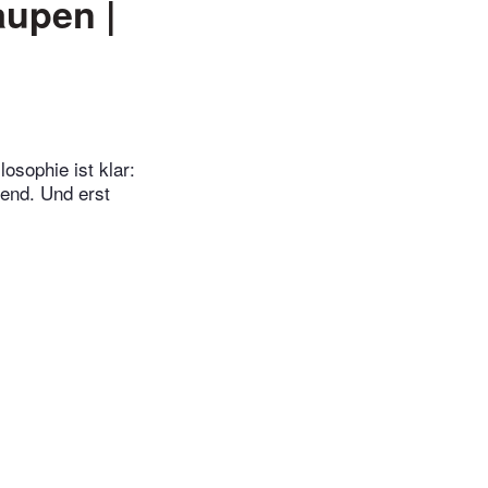
aupen |
osophie ist klar:
end. Und erst