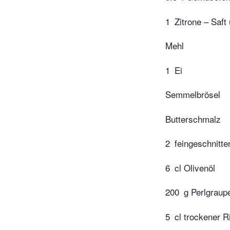
1
Zitrone – Saft
Mehl
1
Ei
Semmelbrösel
Butterschmalz
2
feingeschnitte
6
cl Olivenöl
200
g Perlgraup
5
cl trockener R