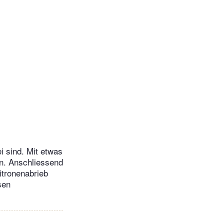
i sind. Mit etwas
en. Anschliessend
itronenabrieb
sen