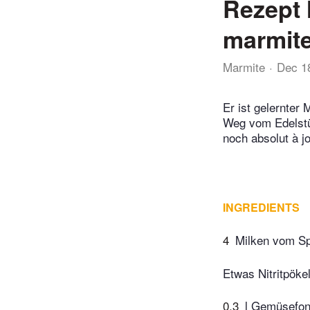
Rezept 
marmit
Marmite
Dec 1
Er ist gelernter 
Weg vom Edelstüc
noch absolut à jo
INGREDIENTS
4
Milken vom Sp
Etwas Nitritpöke
0.3
l Gemüsefo