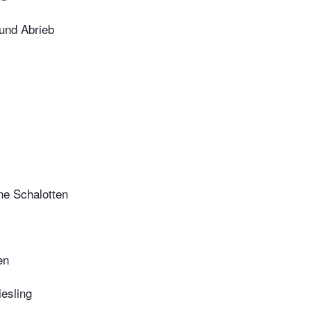
 und Abrieb
ne Schalotten
en
iesling