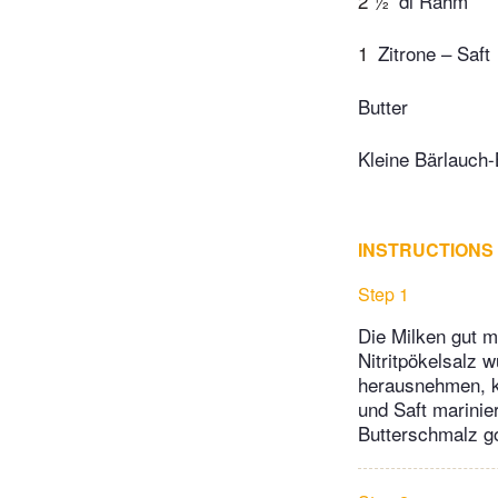
2 ½
dl Rahm
1
Zitrone – Saft
Butter
Kleine Bärlauch-
INSTRUCTIONS
Step 1
Die Milken gut m
Nitritpökelsalz 
herausnehmen, ka
und Saft marinie
Butterschmalz g