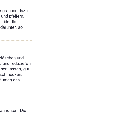
erlgraupen dazu
und pfeffern,
 bis die
darunter, so
blöschen und
zu und reduzieren
chen lassen, gut
abschmecken.
häumen das
anrichten. Die