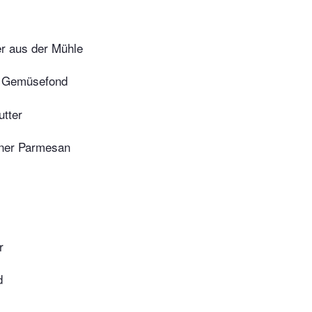
er aus der Mühle
er Gemüsefond
utter
ener Parmesan
r
d