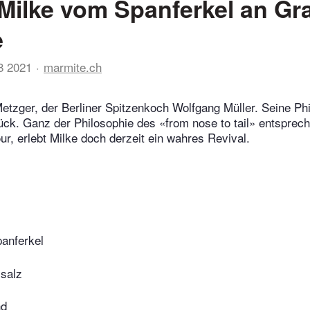
Milke vom Spanferkel an Gr
e
8 2021
marmite.ch
Metzger, der Berliner Spitzenkoch Wolfgang Müller. Seine Phil
k. Ganz der Philosophie des «from nose to tail» entsprech
ur, erlebt Milke doch derzeit ein wahres Revival.
anferkel
lsalz
nd