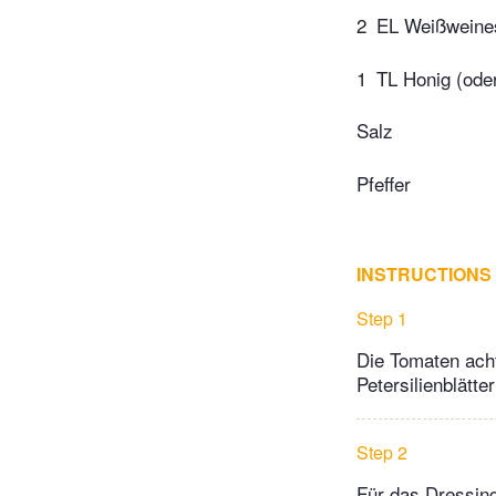
2
EL Weißweines
1
TL Honig (ode
Salz
Pfeffer
INSTRUCTIONS
Step 1
Die Tomaten acht
Petersilienblätte
Step 2
Für das Dressing