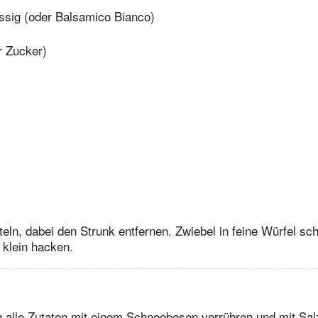
sig (oder Balsamico Bianco)
r Zucker)
eln, dabei den Strunk entfernen. Zwiebel in feine Würfel sc
r klein hacken.
 alle Zutaten mit einem Schneebesen verrühren und mit Salz