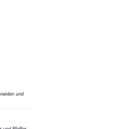
hneiden und
 und Pfeffer