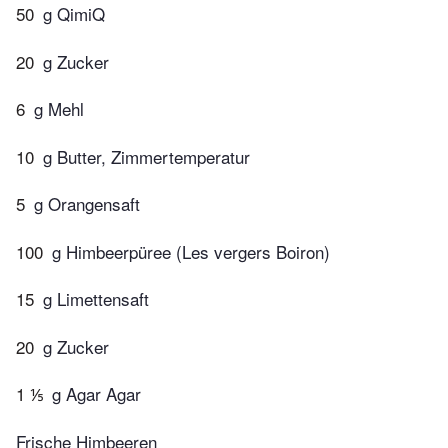
50
g QimiQ
20
g Zucker
6
g Mehl
10
g Butter, Zimmertemperatur
5
g Orangensaft
100
g Himbeerpüree (Les vergers Boiron)
15
g Limettensaft
20
g Zucker
1 ⅕
g Agar Agar
Frische Himbeeren