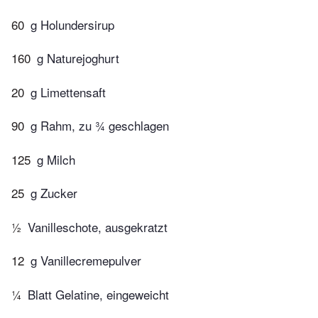
60
g Holundersirup
160
g Naturejoghurt
20
g Limettensaft
90
g Rahm, zu ¾ geschlagen
125
g Milch
25
g Zucker
½
Vanilleschote, ausgekratzt
12
g Vanillecremepulver
¼
Blatt Gelatine, eingeweicht