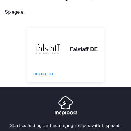
Spiegelei
Falstaff DE
falstaff.at
Start collecting and managing recipes with Inspiced.