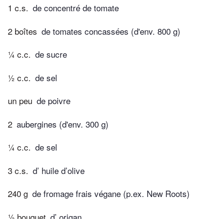
1 c.s.
de concentré de tomate
2 boîtes
de tomates concassées (d'env. 800 g)
¼ c.c.
de sucre
½ c.c.
de sel
un peu
de poivre
2
aubergines (d'env. 300 g)
¼ c.c.
de sel
3 c.s.
d’ huile d’olive
240 g
de fromage frais végane (p.ex. New Roots)
½ bouquet
d’ origan