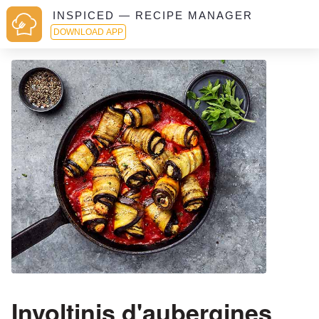
INSPICED — RECIPE MANAGER
DOWNLOAD APP
Involtinis d'aubergines