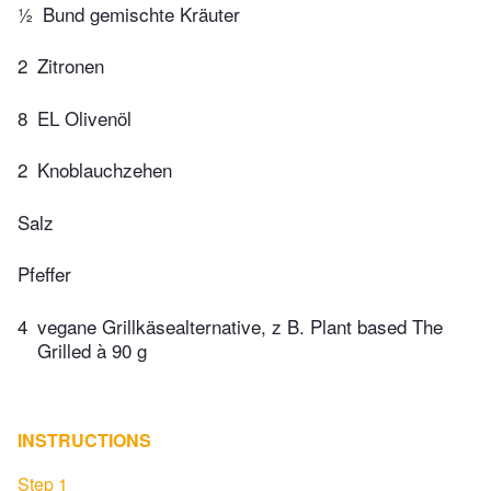
½
Bund gemischte Kräuter
2
Zitronen
8
EL Olivenöl
2
Knoblauchzehen
Salz
Pfeffer
4
vegane Grillkäsealternative, z B. Plant based The
Grilled à 90 g
INSTRUCTIONS
Step 1